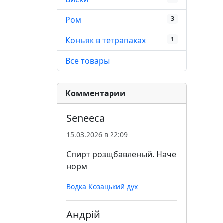
Ром
3
Коньяк в тетрапаках
1
Все товары
Комментарии
Seneeca
15.03.2026 в 22:09
Спирт розщбавленый. Наче
норм
Водка Козацький дух
Андрій