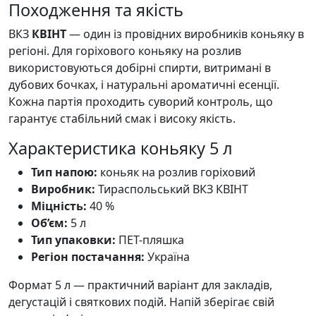
Походження та якість
ВКЗ
КВІНТ
— один із провідних виробників коньяку в
регіоні. Для горіхового коньяку на розлив
використовуються добірні спирти, витримані в
дубових бочках, і натуральні ароматичні есенції.
Кожна партія проходить суворий контроль, що
гарантує стабільний смак і високу якість.
Характеристика коньяку 5 л
Тип напою:
коньяк на розлив горіховий
Виробник:
Тираспольський ВКЗ КВІНТ
Міцність:
40 %
Об’єм:
5 л
Тип упаковки:
ПЕТ-пляшка
Регіон постачання:
Україна
Формат 5 л — практичний варіант для закладів,
дегустацій і святкових подій. Напій зберігає свій