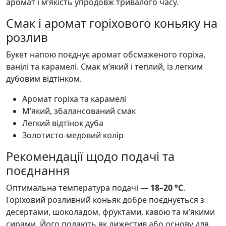
аромат і м’якість упродовж тривалого часу.
Смак і аромат горіхового коньяку на
розлив
Букет напою поєднує аромат обсмаженого горіха,
ванілі та карамелі. Смак м’який і теплий, із легким
дубовим відтінком.
Аромат горіха та карамелі
М’який, збалансований смак
Легкий відтінок дуба
Золотисто-медовий колір
Рекомендації щодо подачі та
поєднання
Оптимальна температура подачі —
18–20 °C
.
Горіховий розливний коньяк добре поєднується з
десертами, шоколадом, фруктами, кавою та м’якими
сирами. Його подають як дижестив або основу для