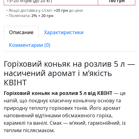
15–20 літрів (до 20 кг)
180 грн
• Якщо доставка у с/смт:
+25 грн
до ціни
• Післяплата:
2% + 20 грн
Описание
Характиристики
Комментарии (0)
Горіховий коньяк на розлив 5 л —
насичений аромат і м’якість
КВІНТ
Горіховий коньяк на розлив 5 л від КВІНТ
— це
напій, що поєднує класичну коньячну основу та
природну теплоту горіхових тонів. Його аромат
наповнений відтінками обсмаженого горіха,
карамелі та ванілі. Смак — м’який, гармонійний, із
теплим післясмаком.