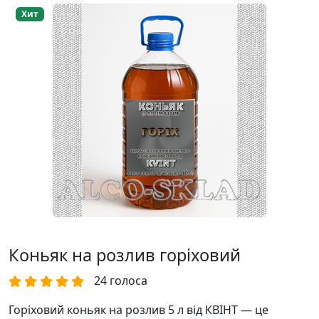
Хит
Коньяк на розлив горіховий
24
голоса
Горіховий коньяк на розлив 5 л від КВІНТ — це