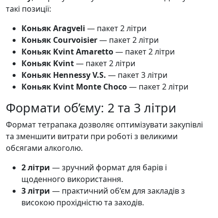
такі позиції:
Коньяк Aragveli
— пакет 2 літри
Коньяк Courvoisier
— пакет 2 літри
Коньяк Kvint Amaretto
— пакет 2 літри
Коньяк Kvint
— пакет 2 літри
Коньяк Hennessy V.S.
— пакет 3 літри
Коньяк Kvint Monte Choco
— пакет 2 літри
Формати об’єму: 2 та 3 літри
Формат тетрапака дозволяє оптимізувати закупівлі
та зменшити витрати при роботі з великими
обсягами алкоголю.
2 літри
— зручний формат для барів і
щоденного використання.
3 літри
— практичний об’єм для закладів з
високою прохідністю та заходів.