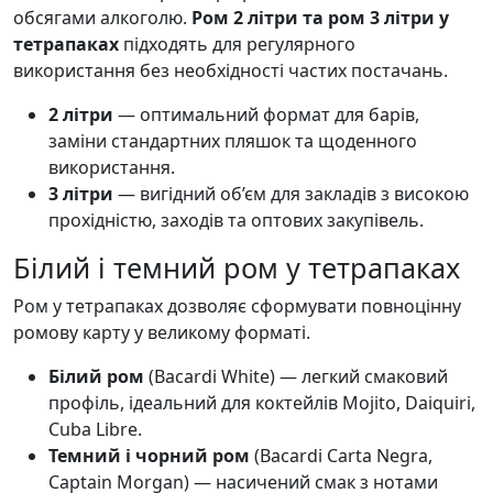
обсягами алкоголю.
Ром 2 літри та ром 3 літри у
тетрапаках
підходять для регулярного
використання без необхідності частих постачань.
2 літри
— оптимальний формат для барів,
заміни стандартних пляшок та щоденного
використання.
3 літри
— вигідний об’єм для закладів з високою
прохідністю, заходів та оптових закупівель.
Білий і темний ром у тетрапаках
Ром у тетрапаках дозволяє сформувати повноцінну
ромову карту у великому форматі.
Білий ром
(Bacardi White) — легкий смаковий
профіль, ідеальний для коктейлів Mojito, Daiquiri,
Cuba Libre.
Темний і чорний ром
(Bacardi Carta Negra,
Captain Morgan) — насичений смак з нотами