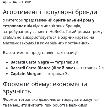
органолептики.
Асортимент і популярні бренди
У категорії представлений
оригінальний ром у
тетрапаках
від відомих світових брендів,
затребуваних у сегменті HoReCa. Такий формат рому
стабільно використовується в барних картах, на
масових заходах і в комерційних постачаннях.
В асортименті представлені такі позиції:
Bacardi Carta Negra
— тетрапак 3 л
Bacardi Carta Blanca (білий ром)
— тетрапак 2 л
Captain Morgan
— тетрапак 3 л
Формати об’єму: економія та
зручність
Формат тетрапака дозволяє оптимізувати закупівлі
та зменшити витрати при роботі з великими