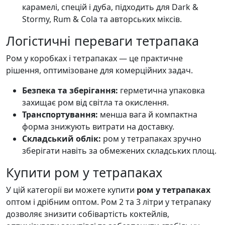
карамелі, спецій і дуба, підходить для Dark &
Stormy, Rum & Cola та авторських міксів.
Логістичні переваги тетрапака
Ром у коробках і тетрапаках — це практичне
рішення, оптимізоване для комерційних задач.
Безпека та зберігання:
герметична упаковка
захищає ром від світла та окислення.
Транспортування:
менша вага й компактна
форма знижують витрати на доставку.
Складський облік:
ром у тетрапаках зручно
зберігати навіть за обмежених складських площ.
Купити ром у тетрапаках
У цій категорії ви можете купити
ром у тетрапаках
оптом і дрібним оптом. Ром 2 та 3 літри у тетрапаку
дозволяє знизити собівартість коктейлів,