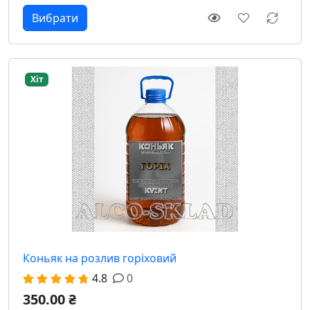
Вибрати
Хіт
Коньяк на розлив горіховий
4.8
0
350.00 ₴