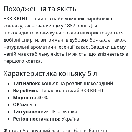
Походження та якість
ВКЗ
КВІНТ
— один із найвідоміших виробників
коньяку, заснований ще у 1887 році. Для
шоколадного коньяку на розлив використовуються
добірні спирти, витримані в дубових бочках, а також
натуральні ароматичні есенції какао. Завдяки цьому
напій має стабільну якість і м’якість, що впізнається з
першого ковтка.
Характеристика коньяку 5 л
Тип напою:
коньяк на розлив шоколадний
Виробник:
Тираспольський ВКЗ КВІНТ
Міцність:
40 %
Об’єм:
5 л
Тип упаковки:
ПЕТ-пляшка
Регіон постачання:
Україна
Формат 5 л зручний для кафе, барів, банкетів і