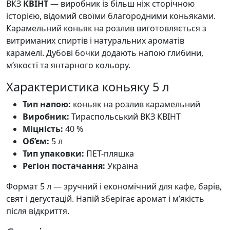
ВКЗ
КВІНТ
— виробник із більш ніж сторічною
історією, відомий своїми благородними коньяками.
Карамельний коньяк на розлив виготовляється з
витриманих спиртів і натуральних ароматів
карамелі. Дубові бочки додають напою глибини,
м’якості та янтарного кольору.
Характеристика коньяку 5 л
Тип напою:
коньяк на розлив карамельний
Виробник:
Тираспольський ВКЗ КВІНТ
Міцність:
40 %
Об’єм:
5 л
Тип упаковки:
ПЕТ-пляшка
Регіон постачання:
Україна
Формат 5 л — зручний і економічний для кафе, барів,
свят і дегустацій. Напій зберігає аромат і м’якість
після відкриття.